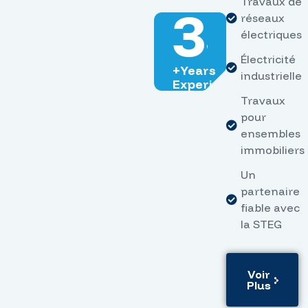
Travaux de
35
réseaux
électriques
Électricité
+Years
industrielle
Experience
Travaux
pour
ensembles
immobiliers
Un
partenaire
fiable avec
la STEG
Voir
Plus